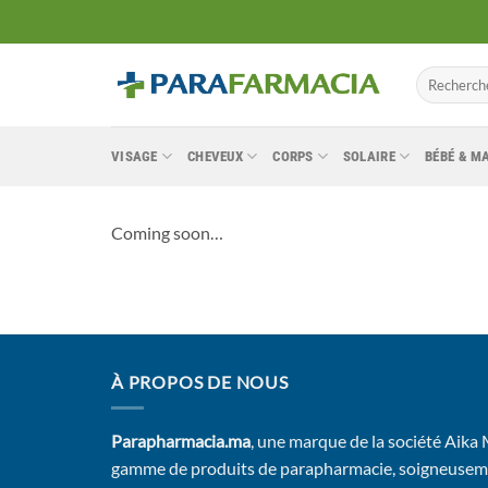
Passer
au
contenu
Recherche
pour :
VISAGE
CHEVEUX
CORPS
SOLAIRE
BÉBÉ & 
Coming soon…
À PROPOS DE NOUS
Parapharmacia.ma
, une marque de la société Aika
gamme de produits de parapharmacie, soigneusem