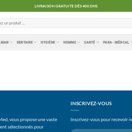
LIVRAISON GRATUITE DÈS 400 DHS
MAMAN
DENTAIRE
HYGIÈNE
HOMME
SANTÉ
PARA- MÉDICAL
INSCRIVEZ-VOUS
 Med, vous propose une vaste
Inscrivez-vous pour recevoir n
ent sélectionnés pour