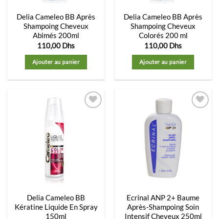
Delia Cameleo BB Après
Delia Cameleo BB Après
Shampoing Cheveux
Shampoing Cheveux
Abimés 200ml
Colorés 200 ml
110,00
Dhs
110,00
Dhs
Ajouter au panier
Ajouter au panier
Ajouter
Ajouter
à la
à la
liste
liste
d’envies
d’envies
Delia Cameleo BB
Ecrinal ANP 2+ Baume
Kératine Liquide En Spray
Après-Shampoing Soin
150ml
Intensif Cheveux 250ml