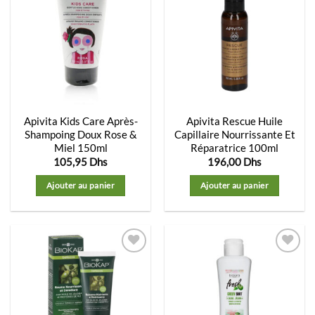
Ajouter
Ajouter
à la
à la
liste
liste
d’envies
d’envies
Apivita Kids Care Après-
Apivita Rescue Huile
Shampoing Doux Rose &
Capillaire Nourrissante Et
Miel 150ml
Réparatrice 100ml
105,95
Dhs
196,00
Dhs
Ajouter au panier
Ajouter au panier
Ajouter
Ajouter
à la
à la
liste
liste