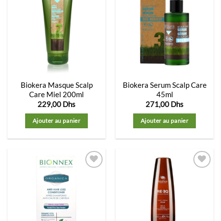
Ajouter
Ajouter
à la
à la
liste
liste
d’envies
d’envies
Biokera Masque Scalp
Biokera Serum Scalp Care
Care Miel 200ml
45ml
229,00
Dhs
271,00
Dhs
Ajouter au panier
Ajouter au panier
Ajouter
Ajouter
à la
à la
liste
liste
d’envies
d’envies