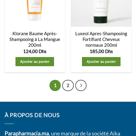
liste
liste
d’envies
d’envies
Klorane Baume Après-
Luxeol Apres-Shampooing
Shampooing à La Mangue
Fortifiant Cheveux
200ml
normaux 200ml
124,00
Dhs
185,00
Dhs
Ajouter au panier
Ajouter au panier
1
2
À PROPOS DE NOUS
Parapharmacia.ma
, une marque de la société Aika