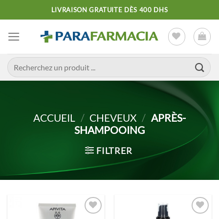
Passer
LIVRAISON GRATUITE DÈS 400 DHS
au
contenu
Recherche
pour :
ACCUEIL
/
CHEVEUX
/
APRÈS-
SHAMPOOING
FILTRER