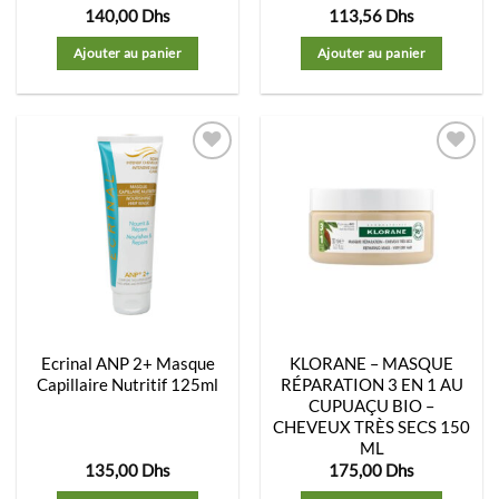
140,00
Dhs
113,56
Dhs
Ajouter au panier
Ajouter au panier
Ajouter
Ajouter
à la
à la
liste
liste
d’envies
d’envies
Ecrinal ANP 2+ Masque
KLORANE – MASQUE
Capillaire Nutritif 125ml
RÉPARATION 3 EN 1 AU
CUPUAÇU BIO –
CHEVEUX TRÈS SECS 150
ML
135,00
Dhs
175,00
Dhs