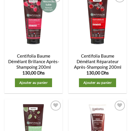
Ajouter
Ajouter
à la
à la
liste
liste
d’envies
d’envies
Centifolia Baume
Centifolia Baume
Démêlant Brillance Après-
Démêlant Réparateur
Shampoing 200ml
Après-Shampoing 200ml
130,00
Dhs
130,00
Dhs
Ajouter au panier
Ajouter au panier
Ajouter
Ajouter
à la
à la