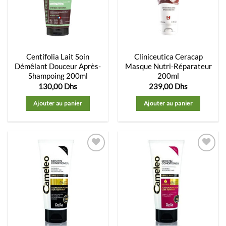
liste
liste
d’envies
d’envies
Centifolia Lait Soin
Cliniceutica Ceracap
Démêlant Douceur Après-
Masque Nutri-Réparateur
Shampoing 200ml
200ml
130,00
Dhs
239,00
Dhs
Ajouter au panier
Ajouter au panier
Ajouter
Ajouter
à la
à la
liste
liste
d’envies
d’envies