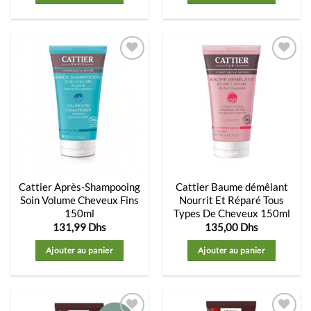
Ajouter
Ajouter
à la
à la
liste
liste
d’envies
d’envies
Cattier Après-Shampooing
Cattier Baume démêlant
Soin Volume Cheveux Fins
Nourrit Et Réparé Tous
150ml
Types De Cheveux 150ml
131,99
Dhs
135,00
Dhs
Ajouter au panier
Ajouter au panier