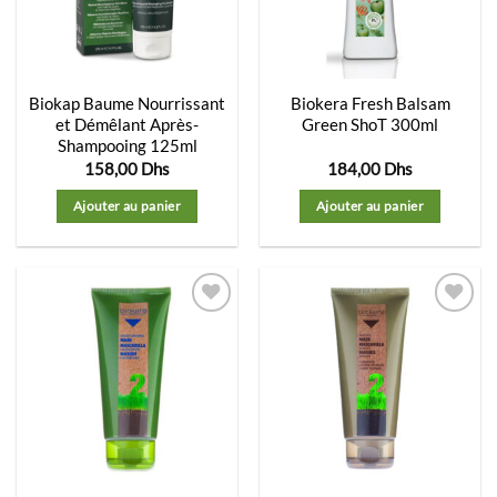
d’envies
d’envies
Biokap Baume Nourrissant
Biokera Fresh Balsam
et Démêlant Après-
Green ShoT 300ml
Shampooing 125ml
158,00
Dhs
184,00
Dhs
Ajouter au panier
Ajouter au panier
Ajouter
Ajouter
à la
à la
liste
liste
d’envies
d’envies