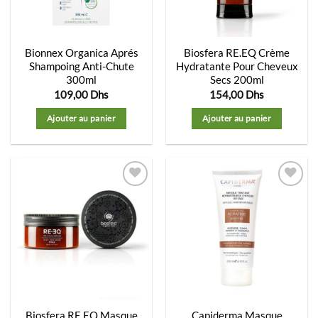
Bionnex Organica Aprés
Biosfera RE.EQ Crème
Shampoing Anti-Chute
Hydratante Pour Cheveux
300ml
Secs 200ml
109,00
Dhs
154,00
Dhs
Ajouter au panier
Ajouter au panier
Ajouter
Ajouter
à la
à la
liste
liste
d’envies
d’envies
Biosfera RE.EQ Masque
Capiderma Masque