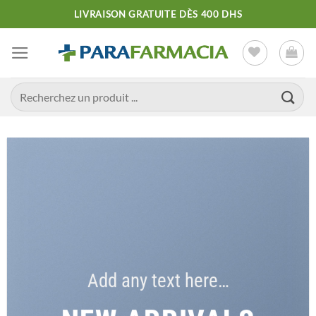
Passer
LIVRAISON GRATUITE DÈS 400 DHS
au
contenu
Recherche
pour :
Add any text here…