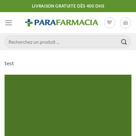
Passer
LIVRAISON GRATUITE DÈS 400 DHS
au
contenu
Recherche
pour :
test