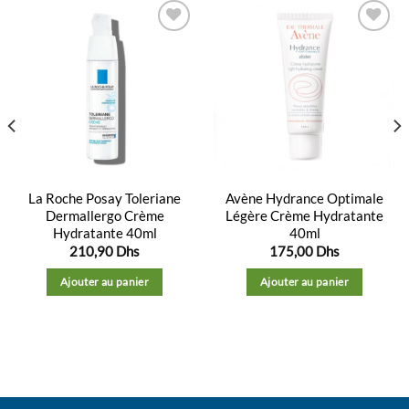
Ajouter
Ajouter
à la
à la
liste
liste
d’envies
d’envies
La Roche Posay Toleriane
Avène Hydrance Optimale
Dermallergo Crème
Légère Crème Hydratante
Hydratante 40ml
40ml
210,90
Dhs
175,00
Dhs
Ajouter au panier
Ajouter au panier