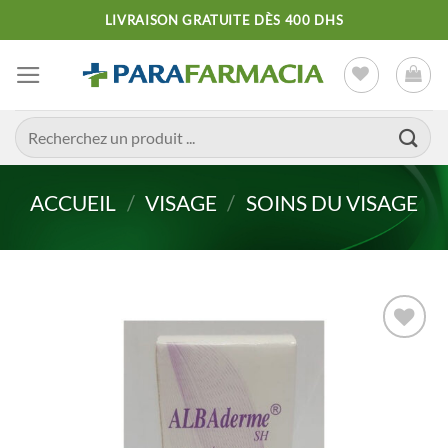
Passer
LIVRAISON GRATUITE DÈS 400 DHS
au
contenu
Recherche
pour :
ACCUEIL
/
VISAGE
/
SOINS DU VISAGE
Ajouter
à la liste
d’envies