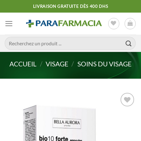
Passer
LIVRAISON GRATUITE DÈS 400 DHS
au
contenu
Recherche
pour :
ACCUEIL
/
VISAGE
/
SOINS DU VISAGE
Ajouter
à la liste
d’envies