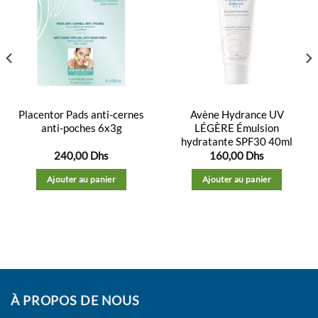
Ajouter
Ajouter
à la
à la
liste
liste
d’envies
d’envies
Placentor Pads anti-cernes
Avène Hydrance UV
anti-poches 6x3g
LÉGÈRE Émulsion
hydratante SPF30 40ml
240,00
Dhs
160,00
Dhs
Ajouter au panier
Ajouter au panier
À PROPOS DE NOUS