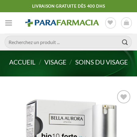
Passer
LIVRAISON GRATUITE DÈS 400 DHS
au
contenu
Recherche
pour :
ACCUEIL
/
VISAGE
/
SOINS DU VISAGE
Ajouter
à la liste
d’envies