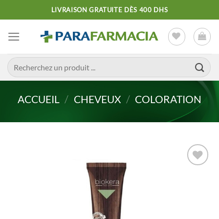
Passer
LIVRAISON GRATUITE DÈS 400 DHS
au
contenu
Recherche
pour :
ACCUEIL
/
CHEVEUX
/
COLORATION
Ajouter
à la liste
d’envies