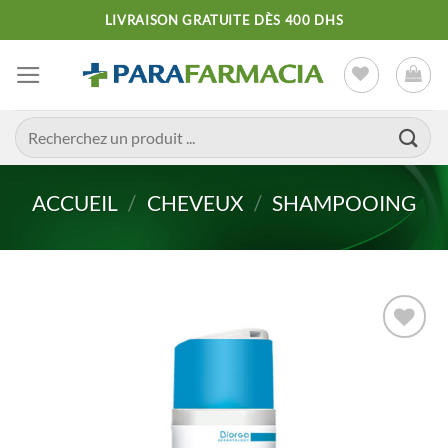
Passer
LIVRAISON GRATUITE DÈS 400 DHS
au
contenu
Recherche
pour :
ACCUEIL
/
CHEVEUX
/
SHAMPOOING
Ajouter
à la liste
d’envies