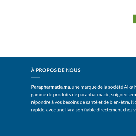
6*2*2ml
433,33
Dhs
226,80
Dhs
Ajouter au panier
Ajouter au panier
À PROPOS DE NOUS
Parapharmacia.ma
, une marque de la société Aika
gamme de produits de parapharmacie, soigneusem
répondre à vos besoins de santé et de bien-être. No
rapide, avec une livraison fiable directement chez 