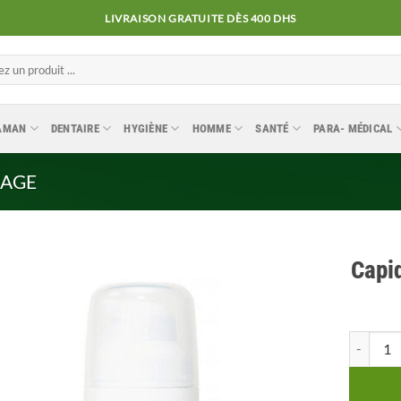
LIVRAISON GRATUITE DÈS 400 DHS
MAMAN
DENTAIRE
HYGIÈNE
HOMME
SANTÉ
PARA- MÉDICAL
SAGE
Capi
Ajouter
quantité
à la
liste
d’envies