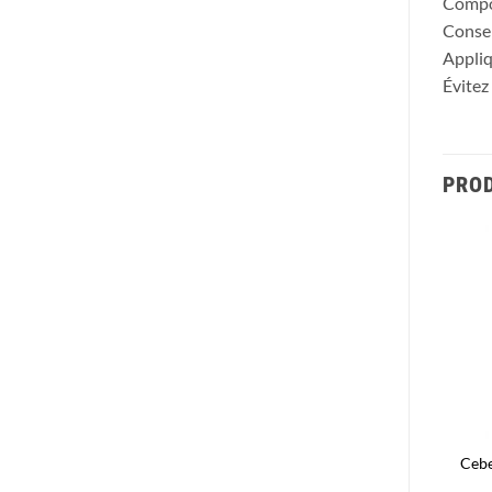
Compos
Consei
Appliq
Évitez
PROD
Ajouter
Ajouter
à la liste
à la liste
d’envies
d’envies
Covermark Luminous
Apivita Express Beauty Eye
Cebe
Supreme Yeux 30ml
Mask Ginkgo Biloba