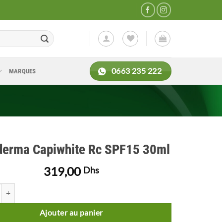
0663 235 222
MARQUES
derma Capiwhite Rc SPF15 30ml
319,00
Dhs
 de Capiderma Capiwhite Rc SPF15 30ml
Ajouter au panier