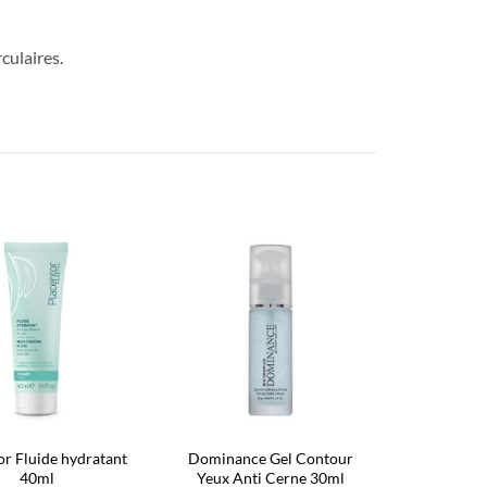
culaires.
Ajouter
Ajouter
à la liste
à la liste
d’envies
d’envies
or Fluide hydratant
Dominance Gel Contour
40ml
Yeux Anti Cerne 30ml