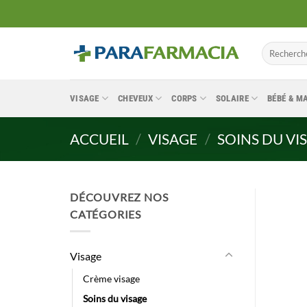
Passer
au
contenu
Recherche
pour :
VISAGE
CHEVEUX
CORPS
SOLAIRE
BÉBÉ & 
ACCUEIL
/
VISAGE
/
SOINS DU VI
DÉCOUVREZ NOS
CATÉGORIES
Visage
Crème visage
Soins du visage