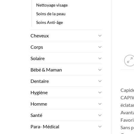
Nettoyage visage
Soins de la peau
Soins Anti-âge
Cheveux
Corps
Solaire
Bébé & Maman
Dentaire
Capide
Hygiène
CAPIWH
Homme
éclata
Avant
Santé
Favori
Para- Médical
Sans p