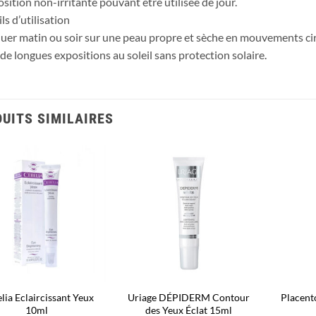
ition non-irritante pouvant être utilisée de jour.
ls d’utilisation
uer matin ou soir sur une peau propre et sèche en mouvements cir
 de longues expositions au soleil sans protection solaire.
UITS SIMILAIRES
Ajouter
Ajouter
à la liste
à la liste
d’envies
d’envies
lia Eclaircissant Yeux
Uriage DÉPIDERM Contour
Placent
10ml
des Yeux Éclat 15ml