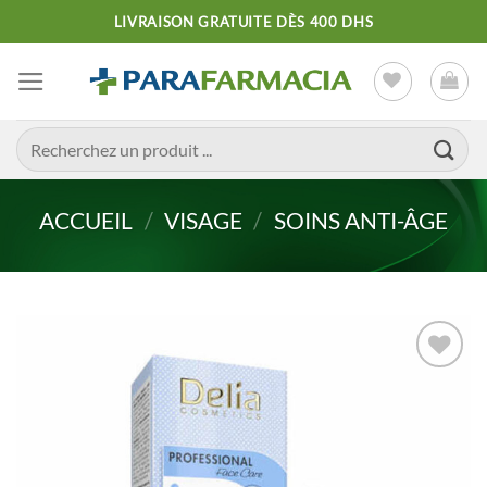
Passer
LIVRAISON GRATUITE DÈS 400 DHS
au
contenu
Recherche
pour :
ACCUEIL
/
VISAGE
/
SOINS ANTI-ÂGE
Ajouter
à la liste
d’envies