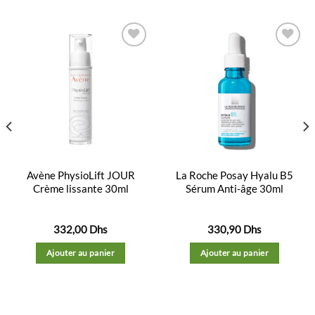
Ajouter
Ajouter
à la
à la
liste
liste
d’envies
d’envies
Avène PhysioLift JOUR
La Roche Posay Hyalu B5
Crème lissante 30ml
Sérum Anti-âge 30ml
332,00
Dhs
330,90
Dhs
Ajouter au panier
Ajouter au panier