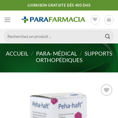
Passer
LIVRAISON GRATUITE DÈS 400 DHS
au
contenu
Recherche
pour :
ACCUEIL
/
PARA- MÉDICAL
/
SUPPORTS
ORTHOPÉDIQUES
Ajouter
à la liste