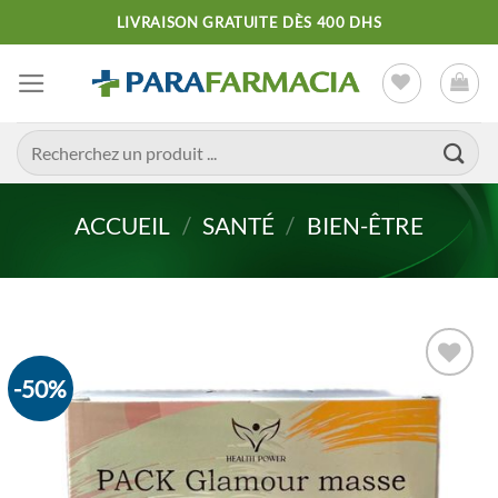
Passer
LIVRAISON GRATUITE DÈS 400 DHS
au
contenu
Recherche
pour :
ACCUEIL
/
SANTÉ
/
BIEN-ÊTRE
-50%
Ajouter
à la liste
d’envies