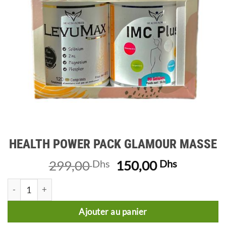
HEALTH POWER PACK GLAMOUR MASSE
Le
Le
299,00
Dhs
150,00
Dhs
prix
prix
quantité de HEALTH POWER PACK GLAMOUR MASSE
initial
actuel
était :
est :
Ajouter au panier
299,00 Dhs.
150,00 