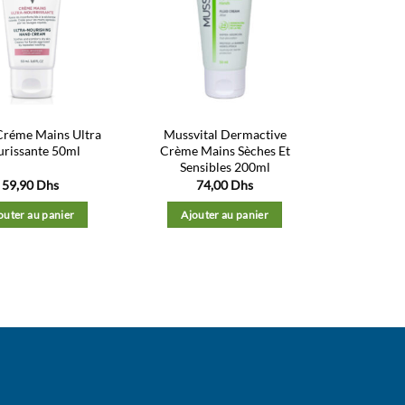
Ajouter
Ajouter
à la liste
à la liste
d’envies
d’envies
Créme Mains Ultra
Mussvital Dermactive
rissante 50ml
Crème Mains Sèches Et
Sensibles 200ml
59,90
Dhs
74,00
Dhs
outer au panier
Ajouter au panier