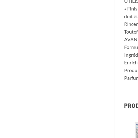
UTILI
« Fini
doit ê
Rincer
Toutef
AVAN
Formul
Ingréd
Enrich
Produi
Parfum
PROD