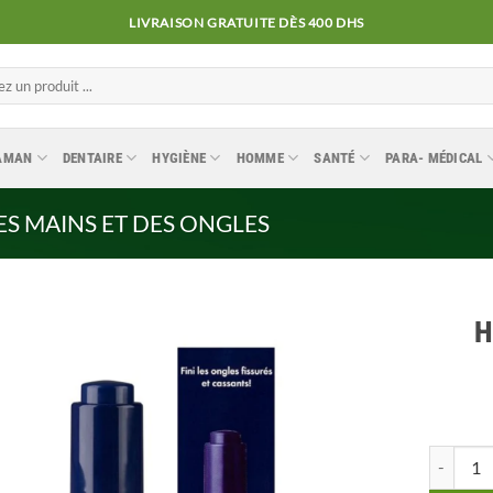
LIVRAISON GRATUITE DÈS 400 DHS
MAMAN
DENTAIRE
HYGIÈNE
HOMME
SANTÉ
PARA- MÉDICAL
ES MAINS ET DES ONGLES
H
Ajouter
à la
liste
quantité
d’envies