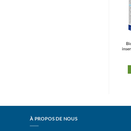
Ajouter
Ajouter
à la liste
à la liste
d’envies
d’envies
Ecrinal Vernis Soin
Dermofuture Elixir à Ongles
Bi
Blanchissant 10ml
7 in 1 9 ml
inse
121,13
Dhs
147,00
Dhs
Ajouter au panier
Ajouter au panier
À PROPOS DE NOUS