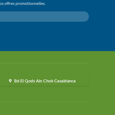
os offres promotionnelles.
Bd El Qods Ain Chok Casablanca