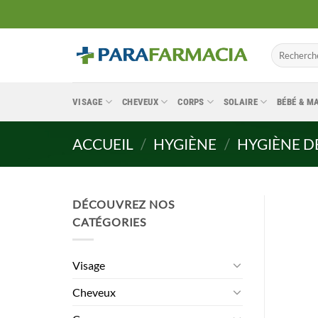
Passer
au
contenu
Recherche
pour :
VISAGE
CHEVEUX
CORPS
SOLAIRE
BÉBÉ & 
ACCUEIL
/
HYGIÈNE
/
HYGIÈNE D
DÉCOUVREZ NOS
CATÉGORIES
Visage
Cheveux