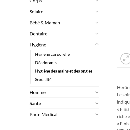
Corps
Solaire
Bébé & Maman
Dentaire
Hygiène
Hygiène corporelle
Déodorants
Hygiène des mains et des ongles
Sexualité
Herôm
Homme
Le soi
indiqu
Santé
« Fini
Para- Médical
riche 
« Fini