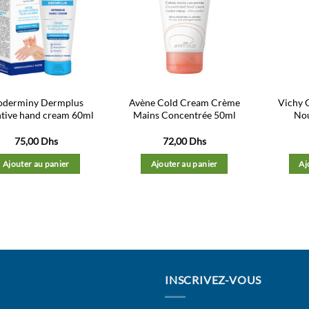
Ajouter
Ajouter
à la liste
à la liste
d’envies
d’envies
oderminy Dermplus
Avène Cold Cream Crème
Vichy 
ntive hand cream 60ml
Mains Concentrée 50ml
Nou
75,00
Dhs
72,00
Dhs
Ajouter au panier
Ajouter au panier
Aj
INSCRIVEZ-VOUS