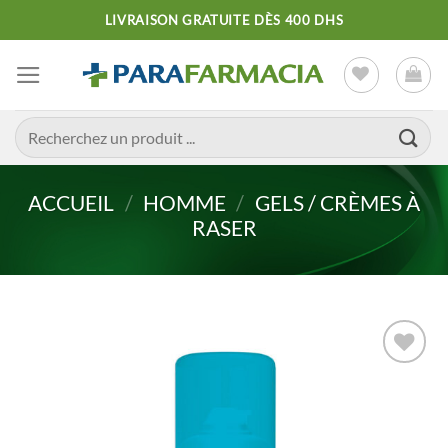
Passer
LIVRAISON GRATUITE DÈS 400 DHS
au
contenu
Recherche
pour :
ACCUEIL
/
HOMME
/
GELS / CRÈMES À
RASER
Ajouter
à la liste