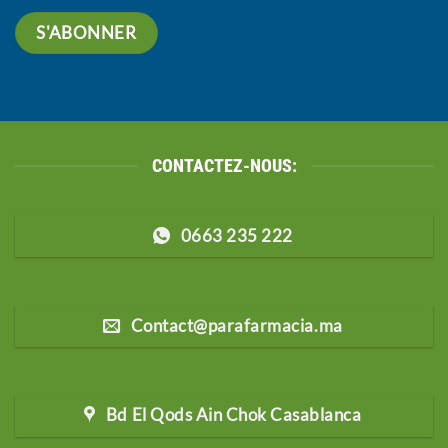
CONTACTEZ-NOUS:
0663 235 222
Contact@parafarmacia.ma
Bd El Qods Ain Chok Casablanca