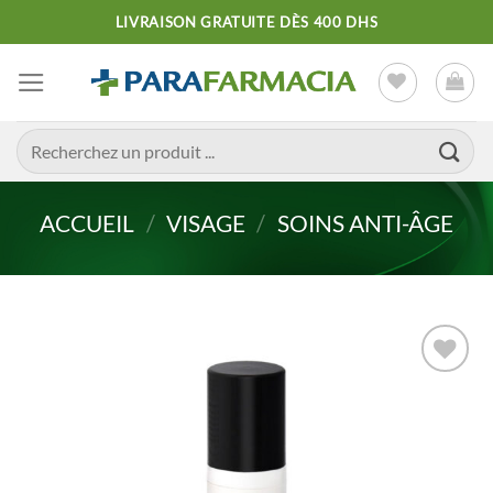
Passer
LIVRAISON GRATUITE DÈS 400 DHS
au
contenu
Recherche
pour :
ACCUEIL
/
VISAGE
/
SOINS ANTI-ÂGE
Ajouter
à la liste
d’envies