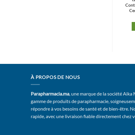
40ml
hydratante 24h légère 40ml
Cont
Ce
172,00
Dhs
136,00
Dhs
Ajouter au panier
Ajouter au panier
À PROPOS DE NOUS
Parapharmacia.ma
, une marque de la société Aika
gamme de produits de parapharmacie, soigneusem
répondre à vos besoins de santé et de bien-être. No
rapide, avec une livraison fiable directement chez 