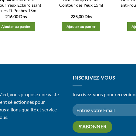
our Yeux Eclaircissant
Contour des Yeux 15ml
anti-rou
rnes Et Poches 15ml
216,00
Dhs
235,00
Dhs
Ajouter au panier
Ajouter au panier
Aj
INSCRIVEZ-VOUS
 Med, vous propose une vaste
Inscrivez-vous pour recevoir n
ent sélectionnés pour
us allions qualité et service
vous.