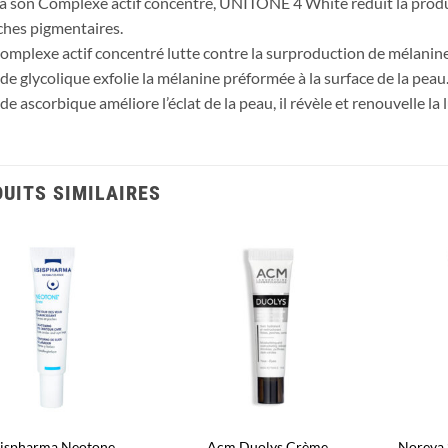
à son Complexe actif concentré, UNITONE 4 White réduit la produ
ches pigmentaires.
Complexe actif concentré lutte contre la surproduction de mélanin
cide glycolique exfolie la mélanine préformée à la surface de la peau.
ide ascorbique améliore l’éclat de la peau, il révèle et renouvelle la
UITS SIMILAIRES
Ajouter
Ajouter
à la liste
à la liste
d’envies
d’envies
sispharma Neotone
Acm Duolys Crème
Noreva 