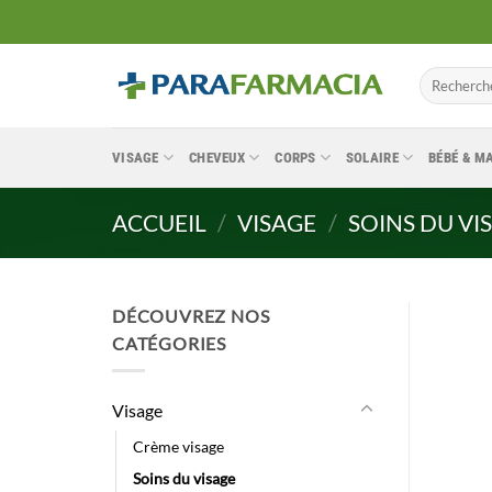
Passer
au
contenu
Recherche
pour :
VISAGE
CHEVEUX
CORPS
SOLAIRE
BÉBÉ & 
ACCUEIL
/
VISAGE
/
SOINS DU VI
DÉCOUVREZ NOS
CATÉGORIES
Visage
Crème visage
Soins du visage