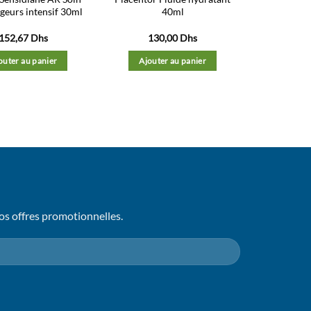
geurs intensif 30ml
40ml
152,67
Dhs
130,00
Dhs
outer au panier
Ajouter au panier
os offres promotionnelles.