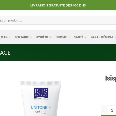
LIVRAISON GRATUITE DÈS 400 DHS
MAMAN
DENTAIRE
HYGIÈNE
HOMME
SANTÉ
PARA- MÉDICAL
SAGE
Isi
Ajouter
à la
liste
quantité
d’envies