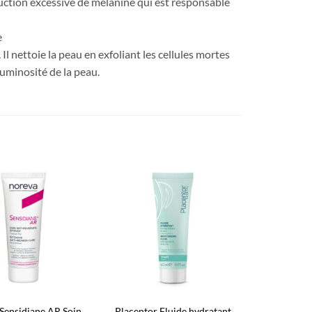
ction excessive de mélanine qui est responsable
e
 Il nettoie la peau en exfoliant les cellules mortes
 luminosité de la peau.
Ajouter
Ajouter
à la liste
à la liste
d’envies
d’envies
Sensidiane AR Soin
Placentor Fluide hydratant