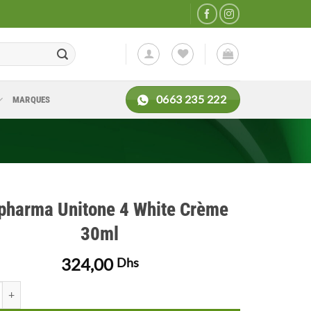
0663 235 222
MARQUES
spharma Unitone 4 White Crème
30ml
324,00
Dhs
 de Isispharma Unitone 4 White Crème 30ml