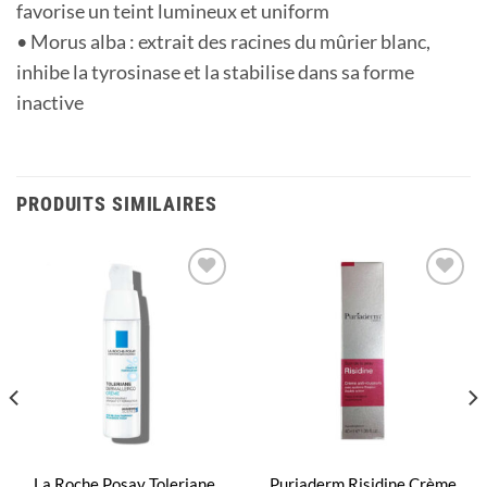
favorise un teint lumineux et uniform
• Morus alba : extrait des racines du mûrier blanc,
inhibe la tyrosinase et la stabilise dans sa forme
inactive
PRODUITS SIMILAIRES
Ajouter
Ajouter
à la
à la
liste
liste
d’envies
d’envies
La Roche Posay Toleriane
Puriaderm Risidine Crème