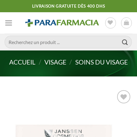
Passer
LIVRAISON GRATUITE DÈS 400 DHS
au
contenu
Recherche
pour :
ACCUEIL
/
VISAGE
/
SOINS DU VISAGE
Ajouter
à la liste
d’envies