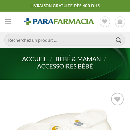
Passer
LIVRAISON GRATUITE DÈS 400 DHS
au
contenu
Recherche
pour :
ACCUEIL
/
BÉBÉ & MAMAN
/
ACCESSOIRES BÉBÉ
Ajouter
à la liste