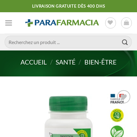
Passer
LIVRAISON GRATUITE DÈS 400 DHS
au
contenu
Recherche
pour :
ACCUEIL
/
SANTÉ
/
BIEN-ÊTRE
Ajouter
à la liste
d’envies