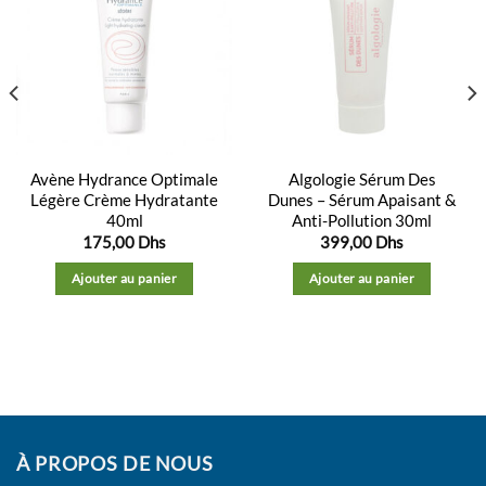
Ajouter
Ajouter
à la
à la
liste
liste
d’envies
d’envies
Avène Hydrance Optimale
Algologie Sérum Des
Légère Crème Hydratante
Dunes – Sérum Apaisant &
40ml
Anti-Pollution 30ml
175,00
Dhs
399,00
Dhs
Ajouter au panier
Ajouter au panier
À PROPOS DE NOUS