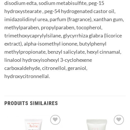
disodium edta, sodium metabisulfite, peg-15
hydroxystearate , peg-54 hydrogenated castor oil,
imidazolidinyl urea, parfum (fragrance), xanthan gum,
methylparaben, propylparaben, tocopherol,
trimethoxycaprylylsilane, glycyrrhiza glabra (licorice
extract), alpha-isomethyl ionone, butylphenyl
methylpropionate, benzyl salicylate, hexyl cinnamal,
linalool hydroxyisohexyl 3-cyclohexene
carboxaldehyde, citronellol, geraniol,
hydroxycitronnellal.
PRODUITS SIMILAIRES