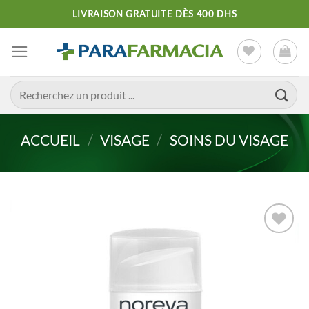
Passer
LIVRAISON GRATUITE DÈS 400 DHS
au
contenu
Recherche
pour :
ACCUEIL
/
VISAGE
/
SOINS DU VISAGE
Ajouter
à la liste
d’envies