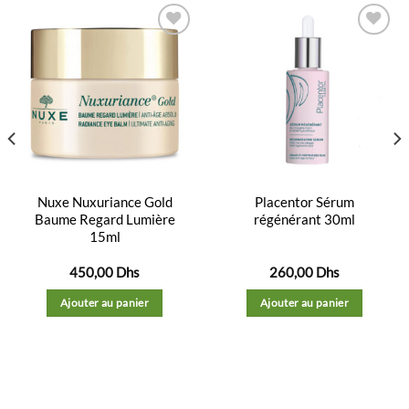
Ajouter
Ajouter
à la
à la
liste
liste
d’envies
d’envies
Nuxe Nuxuriance Gold
Placentor Sérum
Baume Regard Lumière
régénérant 30ml
15ml
450,00
Dhs
260,00
Dhs
Ajouter au panier
Ajouter au panier