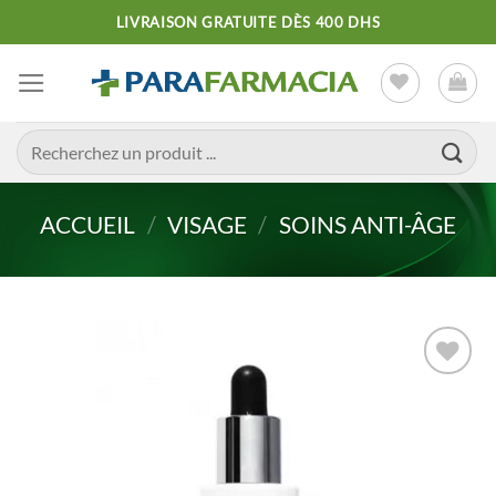
Passer
LIVRAISON GRATUITE DÈS 400 DHS
au
contenu
Recherche
pour :
ACCUEIL
/
VISAGE
/
SOINS ANTI-ÂGE
Ajouter
à la liste
d’envies