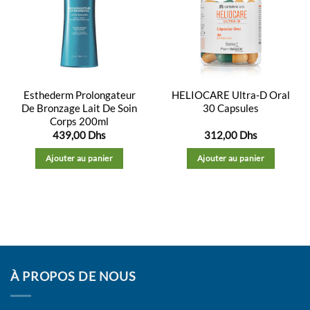
Ajouter
Ajouter
à la
à la
liste
liste
d’envies
d’envies
Esthederm Prolongateur
HELIOCARE Ultra-D Oral
De Bronzage Lait De Soin
30 Capsules
Corps 200ml
439,00
Dhs
312,00
Dhs
Ajouter au panier
Ajouter au panier
À PROPOS DE NOUS