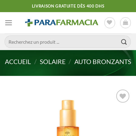
Passer
LIVRAISON GRATUITE DÈS 400 DHS
au
contenu
Recherche
pour :
ACCUEIL
/
SOLAIRE
/
AUTO BRONZANTS
Ajouter
à la liste
d’envies