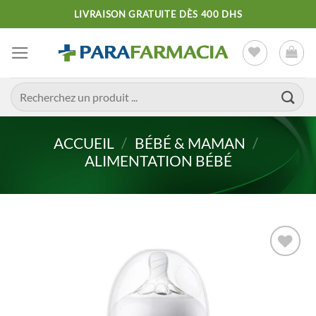
Passer
LIVRAISON GRATUITE DÈS 400 DHS
au
contenu
Recherche
pour :
ACCUEIL
/
BÉBÉ & MAMAN
/
ALIMENTATION BÉBÉ
Ajouter
à la liste