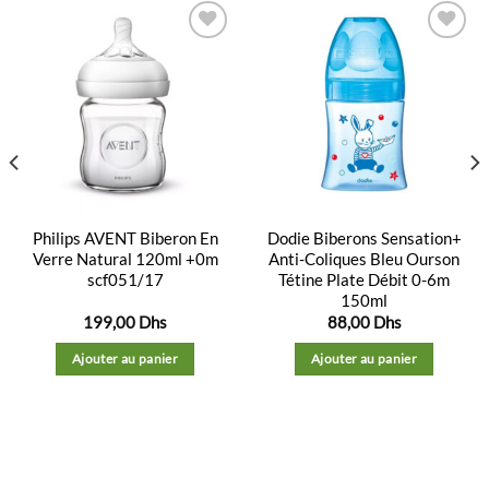
Ajouter
Ajouter
à la
à la
liste
liste
d’envies
d’envies
Philips AVENT Biberon En
Dodie Biberons Sensation+
Verre Natural 120ml +0m
Anti-Coliques Bleu Ourson
scf051/17
Tétine Plate Débit 0-6m
150ml
199,00
Dhs
88,00
Dhs
Ajouter au panier
Ajouter au panier