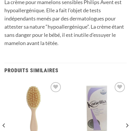
La crème pour mamelons sensibles Philips Avent est
hypoallergénique. Elle a fait l’objet de tests
indépendants menés par des dermatologues pour
attester sa nature “hypoallergénique”. La crème étant
sans danger pour le bébé, il est inutile d’essuyer le
mamelon avant la tétée.
PRODUITS SIMILAIRES
Ajouter
Ajouter
à la
à la
liste
liste
d’envies
d’envies