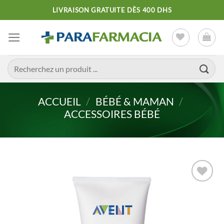
Passer
LIVRAISON GRATUITE DÈS 400 DHS
au
contenu
Recherche
pour :
ACCUEIL
/
BÉBÉ & MAMAN
/
ACCESSOIRES BÉBÉ
Ajouter
à la liste