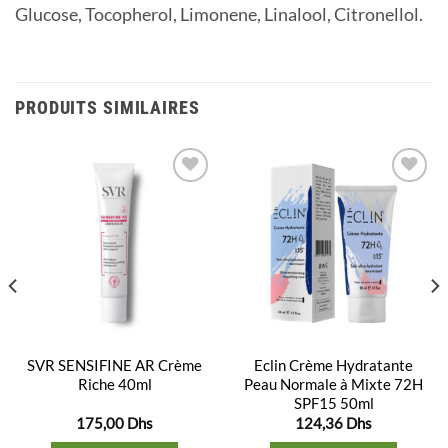
Glucose, Tocopherol, Limonene, Linalool, Citronellol.
PRODUITS SIMILAIRES
Ajouter
Ajouter
à la
à la
liste
liste
d’envies
d’envies
SVR SENSIFINE AR Crème
Eclin Crème Hydratante
Riche 40ml
Peau Normale à Mixte 72H
SPF15 50ml
175,00
Dhs
124,36
Dhs