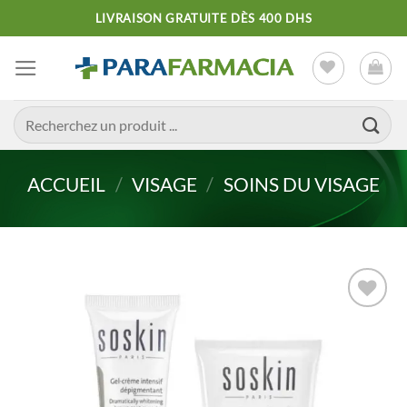
Passer
LIVRAISON GRATUITE DÈS 400 DHS
au
contenu
Recherche
pour :
ACCUEIL
/
VISAGE
/
SOINS DU VISAGE
Ajouter
à la liste
d’envies