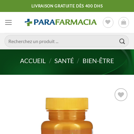
Passer
LIVRAISON GRATUITE DÈS 400 DHS
au
contenu
Recherche
pour :
ACCUEIL
/
SANTÉ
/
BIEN-ÊTRE
Ajouter
à la liste
d’envies