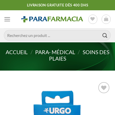
Passer
LIVRAISON GRATUITE DÈS 400 DHS
au
contenu
Recherche
pour :
ACCUEIL
/
PARA- MÉDICAL
/
SOINS DES
PLAIES
Ajouter
à la liste