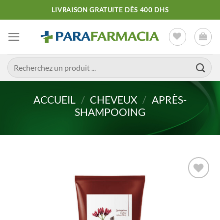
Passer
LIVRAISON GRATUITE DÈS 400 DHS
au
contenu
Recherche
pour :
ACCUEIL
/
CHEVEUX
/
APRÈS-
SHAMPOOING
Ajouter
à la liste