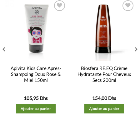
Ajouter
Ajouter
à la
à la
liste
liste
d’envies
d’envies
Apivita Kids Care Après-
Biosfera RE.EQ Crème
Shampoing Doux Rose &
Hydratante Pour Cheveux
Miel 150ml
Secs 200ml
105,95
Dhs
154,00
Dhs
Ajouter au panier
Ajouter au panier