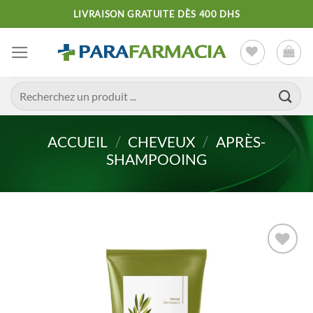
Passer
LIVRAISON GRATUITE DÈS 400 DHS
au
contenu
Recherche
pour :
ACCUEIL
/
CHEVEUX
/
APRÈS-
SHAMPOOING
Ajouter
à la liste