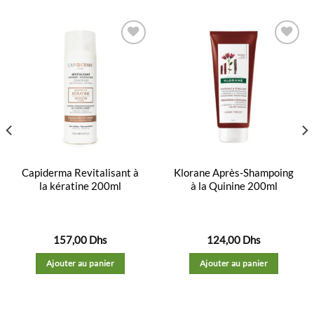
Ajouter
Ajouter
à la
à la
liste
liste
d’envies
d’envies
Capiderma Revitalisant à
Klorane Après-Shampoing
la kératine 200ml
à la Quinine 200ml
157,00
Dhs
124,00
Dhs
Ajouter au panier
Ajouter au panier