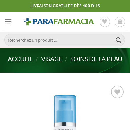
Passer
LIVRAISON GRATUITE DÈS 400 DHS
au
contenu
Recherche
pour :
ACCUEIL
/
VISAGE
/
SOINS DE LA PEAU
Ajouter
à la liste
d’envies