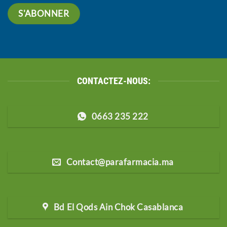
CONTACTEZ-NOUS:
0663 235 222
Contact@parafarmacia.ma
Bd El Qods Ain Chok Casablanca