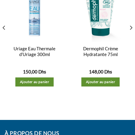
Ajouter
Ajouter
à la
à la
liste
liste
d’envies
d’envies
Uriage Eau Thermale
Dermophil Crème
d’Uriage 300ml
Hydratante 75ml
150,00
Dhs
148,00
Dhs
Ajouter au panier
Ajouter au panier
À PROPOS DE NOUS