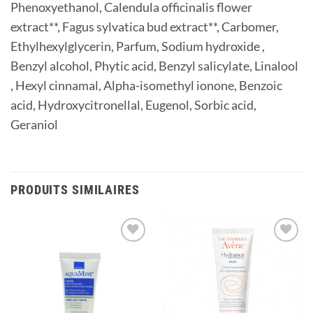
Phenoxyethanol, Calendula officinalis flower
extract**, Fagus sylvatica bud extract**, Carbomer,
Ethylhexylglycerin, Parfum, Sodium hydroxide ,
Benzyl alcohol, Phytic acid, Benzyl salicylate, Linalool
, Hexyl cinnamal, Alpha-isomethyl ionone, Benzoic
acid, Hydroxycitronellal, Eugenol, Sorbic acid,
Geraniol
PRODUITS SIMILAIRES
Ajouter
Ajouter
à la
à la
liste
liste
d’envies
d’envies