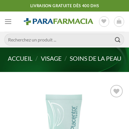
Passer
LIVRAISON GRATUITE DÈS 400 DHS
au
contenu
Recherche
pour :
ACCUEIL
/
VISAGE
/
SOINS DE LA PEAU
Ajouter
à la liste
d’envies