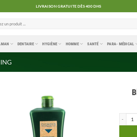
LIVRAISON GRATUITE DÈS 400 DHS
MAMAN
DENTAIRE
HYGIÈNE
HOMME
SANTÉ
PARA- MÉDICAL
ING
B
Ajouter
quantité
à la
liste
d’envies