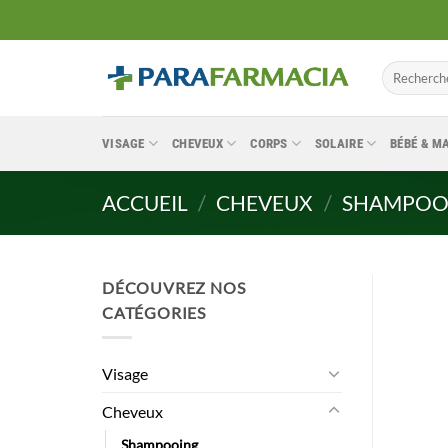
Passer
au
contenu
Recherche
pour :
VISAGE
CHEVEUX
CORPS
SOLAIRE
BÉBÉ & 
ACCUEIL
/
CHEVEUX
/
SHAMPOO
DÉCOUVREZ NOS
CATÉGORIES
Visage
Cheveux
Shampooing