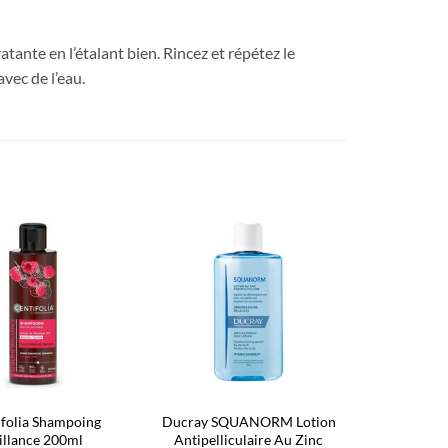
ante en l’étalant bien. Rincez et répétez le
vec de l’eau.
Ajouter
Ajouter
à la liste
à la liste
d’envies
d’envies
ifolia Shampoing
Ducray SQUANORM Lotion
illance 200ml
Antipelliculaire Au Zinc