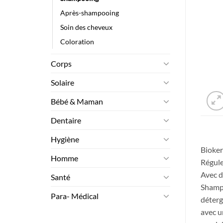
Après-shampooing
Soin des cheveux
Coloration
Corps
Solaire
Bébé & Maman
Dentaire
Hygiène
Bioker
Homme
Régule
Avec d
Santé
Shampo
Para- Médical
déterg
avec u