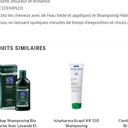
ilité, douceur et brillance.
 D’EMPLOI
ez les cheveux avec de l’eau tiède et appliquez le Shampoing Hidrat
sus, en laissant quelques minutes de temps d’exposition et rincez a
UITS SIMILAIRES
Ajouter
Ajouter
à la liste
à la liste
d’envies
d’envies
kap Shampooing Bio
Isispharma Ilcapil KR 150
Cent
che Avec Lavande Et
Shampooing
Br