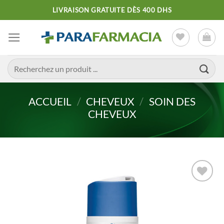
Passer
LIVRAISON GRATUITE DÈS 400 DHS
au
contenu
Recherche
pour :
ACCUEIL
/
CHEVEUX
/
SOIN DES
CHEVEUX
Ajouter
à la liste