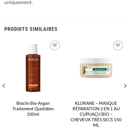
uniquement.
PRODUITS SIMILAIRES
Ajouter
Ajouter
à la
à la
liste
liste
d’envies
d’envies
Bioclin Bio-Argan
KLORANE – MASQUE
Traitement Quotidien
RÉPARATION 3 EN 1 AU
100ml
CUPUAÇU BIO –
CHEVEUX TRÈS SECS 150
ML