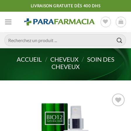
Passer
LIVRAISON GRATUITE DÈS 400 DHS
au
contenu
Recherche
pour :
ACCUEIL
/
CHEVEUX
/
SOIN DES
CHEVEUX
Ajouter
à la liste