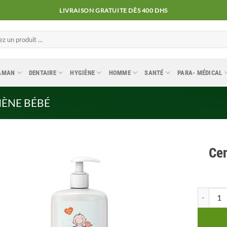
LIVRAISON GRATUITE DÈS 400 DHS
MAMAN
DENTAIRE
HYGIÈNE
HOMME
SANTÉ
PARA- MÉDICAL
IÈNE BÉBÉ
Cen
Ajouter
quantité 
à la
liste
d’envies