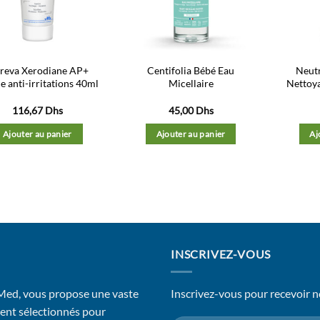
d’envies
d’envies
reva Xerodiane AP+
Centifolia Bébé Eau
Neut
 anti-irritations 40ml
Micellaire
Nettoy
116,67
Dhs
45,00
Dhs
Ajouter au panier
Ajouter au panier
Aj
INSCRIVEZ-VOUS
 Med, vous propose une vaste
Inscrivez-vous pour recevoir n
ent sélectionnés pour