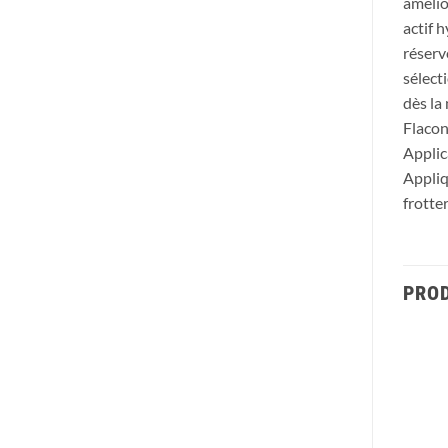
amélio
actif 
réserv
sélect
dès la
Flacon
Applic
Appliq
frotter
PROD
Ajouter
Ajouter
à la liste
à la liste