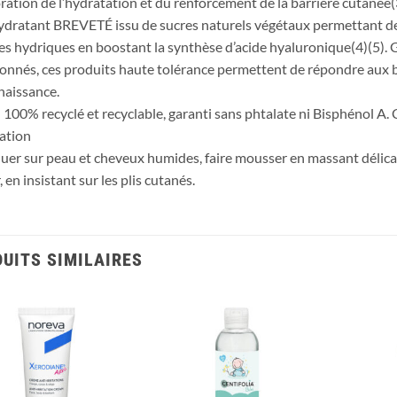
ration de l’hydratation et du renforcement de la barrière cutané
hydratant BREVETÉ issu de sucres naturels végétaux permettant de m
es hydriques en boostant la synthèse d’acide hyaluronique(4)(5). 
ionnés, ces produits haute tolérance permettent de répondre aux b
 naissance.
 100% recyclé et recyclable, garanti sans phtalate ni Bisphénol A.
ation
uer sur peau et cheveux humides, faire mousser en massant déli
, en insistant sur les plis cutanés.
UITS SIMILAIRES
Ajouter
Ajouter
à la liste
à la liste