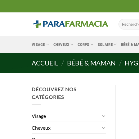
Passer
au
contenu
Recherche
pour :
VISAGE
CHEVEUX
CORPS
SOLAIRE
BÉBÉ & 
ACCUEIL
/
BÉBÉ & MAMAN
/
HYG
DÉCOUVREZ NOS
CATÉGORIES
Visage
Cheveux