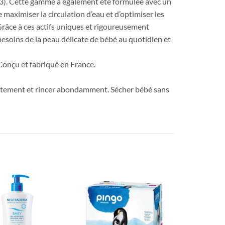
e(3). Cette gamme a également été formulée avec un
aximiser la circulation d’eau et d’optimiser les
Grâce à ces actifs uniques et rigoureusement
esoins de la peau délicate de bébé au quotidien et
 Conçu et fabriqué en France.
catement et rincer abondamment. Sécher bébé sans
Ajouter
Ajouter
à la liste
à la liste