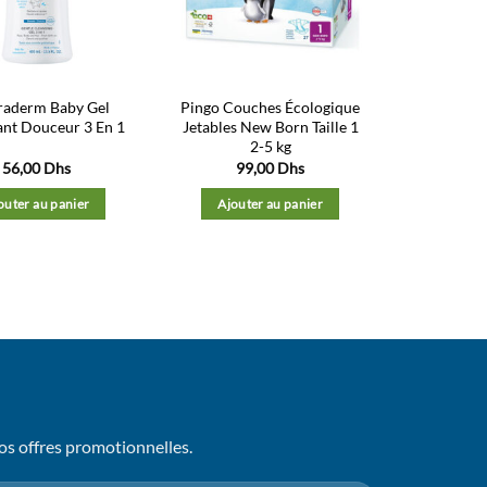
d’envies
d’envies
raderm Baby Gel
Pingo Couches Écologique
ant Douceur 3 En 1
Jetables New Born Taille 1
2-5 kg
56,00
Dhs
99,00
Dhs
outer au panier
Ajouter au panier
os offres promotionnelles.