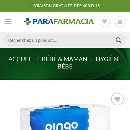
Passer
LIVRAISON GRATUITE DÈS 400 DHS
au
contenu
Recherche
pour :
ACCUEIL
/
BÉBÉ & MAMAN
/
HYGIÈNE
BÉBÉ
Ajouter
à la liste