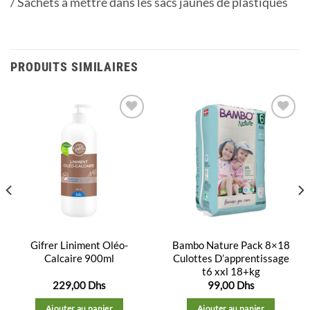
/ Sachets à mettre dans les sacs jaunes de plastiques
PRODUITS SIMILAIRES
Ajouter
Ajouter
à la
à la
liste
liste
d’envies
d’envies
Gifrer Liniment Oléo-
Bambo Nature Pack 8×18
Calcaire 900ml
Culottes D’apprentissage
t6 xxl 18+kg
229,00
Dhs
99,00
Dhs
Ajouter au panier
Ajouter au panier