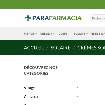
Passer
au
contenu
Recherche
pour :
VISAGE
CHEVEUX
CORPS
SOLAIRE
BÉBÉ & 
ACCUEIL
/
SOLAIRE
/
CRÈMES SO
DÉCOUVREZ NOS
CATÉGORIES
Visage
Cheveux