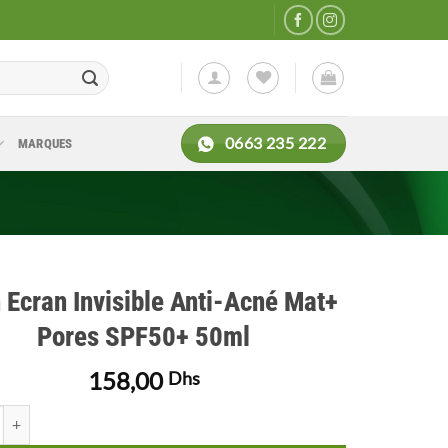
0663 235 222
MARQUES
n Ecran Invisible Anti-Acné Mat+
Pores SPF50+ 50ml
158,00
Dhs
de Eclin Ecran Invisible Anti-Acné Mat+ Pores SPF50+ 50ml