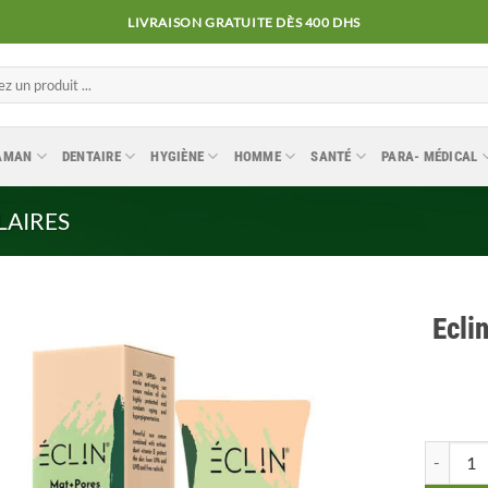
LIVRAISON GRATUITE DÈS 400 DHS
MAMAN
DENTAIRE
HYGIÈNE
HOMME
SANTÉ
PARA- MÉDICAL
LAIRES
Ecli
Ajouter
à la
liste
quantité 
d’envies