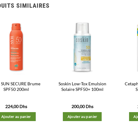
UITS SIMILAIRES
Ajouter
Ajouter
à la liste
à la liste
d’envies
d’envies
 SUN SECURE Brume
Soskin Low-Tox Emulsion
Cetaph
SPF50 200ml
Solaire SPF50+ 100ml
S
224,00
Dhs
200,00
Dhs
Ajouter au panier
Ajouter au panier
Aj