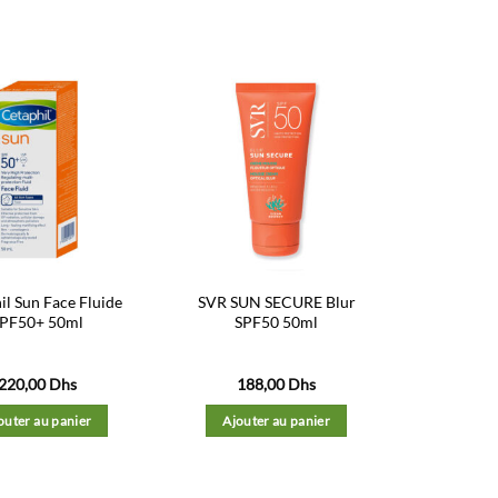
Ajouter
Ajouter
à la liste
à la liste
d’envies
d’envies
il Sun Face Fluide
SVR SUN SECURE Blur
PF50+ 50ml
SPF50 50ml
220,00
Dhs
188,00
Dhs
outer au panier
Ajouter au panier