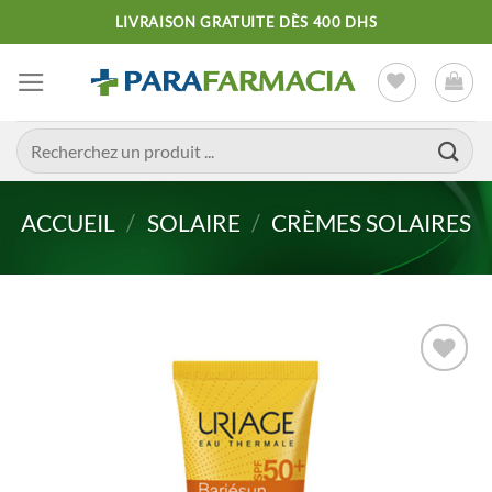
Passer
LIVRAISON GRATUITE DÈS 400 DHS
au
contenu
Recherche
pour :
ACCUEIL
/
SOLAIRE
/
CRÈMES SOLAIRES
Ajouter
à la liste
d’envies