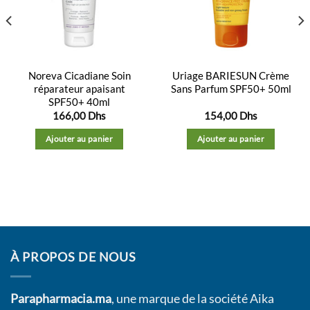
liste
liste
d’envies
d’envies
Noreva Cicadiane Soin
Uriage BARIESUN Crème
réparateur apaisant
Sans Parfum SPF50+ 50ml
SPF50+ 40ml
166,00
Dhs
154,00
Dhs
Ajouter au panier
Ajouter au panier
À PROPOS DE NOUS
Parapharmacia.ma
, une marque de la société Aika