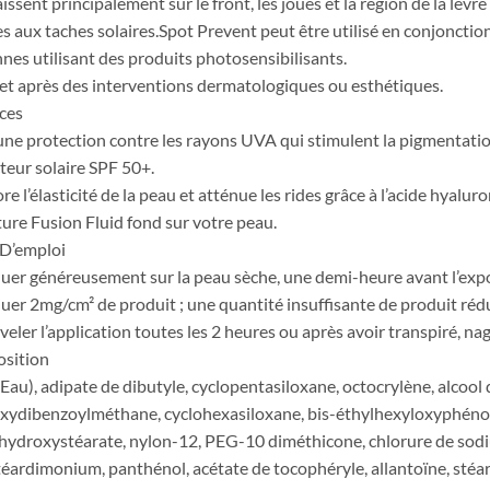
issent principalement sur le front, les joues et la région de la l
es aux taches solaires.Spot Prevent peut être utilisé en conjoncti
nes utilisant des produits photosensibilisants.
et après des interventions dermatologiques ou esthétiques.
ces
une protection contre les rayons UVA qui stimulent la pigmentati
teur solaire SPF 50+.
e l’élasticité de la peau et atténue les rides grâce à l’acide hyalur
ture Fusion Fluid fond sur votre peau.
D’emploi
uer généreusement sur la peau sèche, une demi-heure avant l’expos
uer 2mg/cm² de produit ; une quantité insuffisante de produit rédui
eler l’application toutes les 2 heures ou après avoir transpiré, na
sition
Eau), adipate de dibutyle, cyclopentasiloxane, octocrylène, alcool 
ydibenzoylméthane, cyclohexasiloxane, bis-éthylhexyloxyphénol
hydroxystéarate, nylon-12, PEG-10 diméthicone, chlorure de sodiu
téardimonium, panthénol, acétate de tocophéryle, allantoïne, stéar