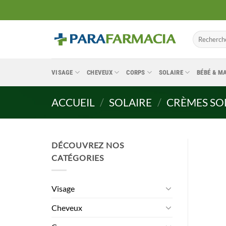
Passer
au
contenu
Recherche
pour :
VISAGE
CHEVEUX
CORPS
SOLAIRE
BÉBÉ & 
ACCUEIL
/
SOLAIRE
/
CRÈMES SO
DÉCOUVREZ NOS
CATÉGORIES
Visage
Cheveux