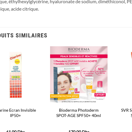
que, éthylhexylglycérine, hyaluronate de sodium, diméthiconol, PE
ique, acide citrique.
UITS SIMILAIRES
Ajouter
Ajouter
à la liste
à la liste
d’envies
d’envies
arine Ecran Invisible
Bioderma Photoderm
SVR 
IP50+
SPOT-AGE SPF50+ 40ml
61,00
Dhs
170,00
Dhs