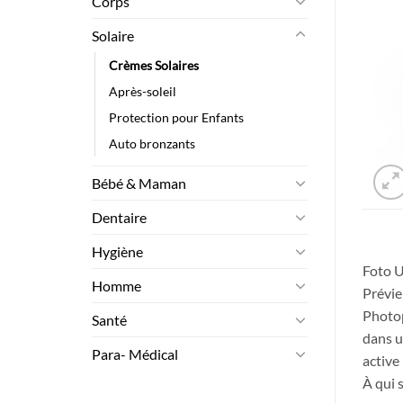
Corps
Solaire
Crèmes Solaires
Après-soleil
Protection pour Enfants
Auto bronzants
Bébé & Maman
Dentaire
Hygiène
Foto U
Homme
Prévie
Photop
Santé
dans u
Para- Médical
active
À qui 