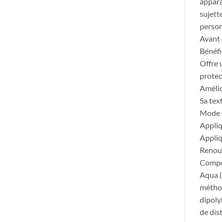
appara
sujett
person
Avant 
Bénéfi
Offre 
protec
Amélior
Sa tex
Mode 
Appliq
Appliq
Renouv
Compo
Aqua (
méthox
dipoly
de dis