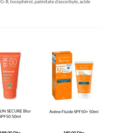
G-8, tocophérol, palmitate d’ascorbyle, acide
Ajouter
Ajouter
à la liste
à la liste
d’envies
d’envies
SUN SECURE Blur
Avène Fluide SPF50+ 50ml
SPF50 50ml
188,00
Dhs
180,00
Dhs