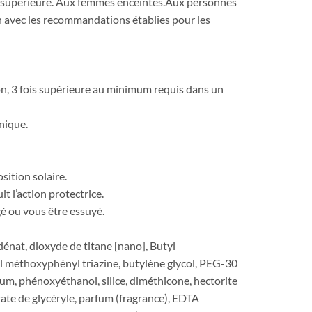
èvre supérieure. Aux femmes enceintes.Aux personnes
on avec les recommandations établies pour les
on, 3 fois supérieure au minimum requis dans un
onique.
ition solaire.
t l’action protectrice.
gé ou vous être essuyé.
dénat, dioxyde de titane [nano], Butyl
 méthoxyphényl triazine, butylène glycol, PEG-30
m, phénoxyéthanol, silice, diméthicone, hectorite
ate de glycéryle, parfum (fragrance), EDTA