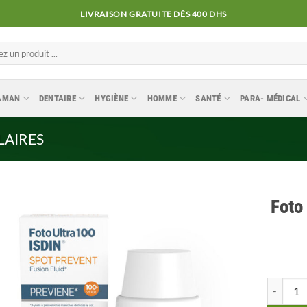
LIVRAISON GRATUITE DÈS 400 DHS
MAMAN
DENTAIRE
HYGIÈNE
HOMME
SANTÉ
PARA- MÉDICAL
LAIRES
Foto
Ajouter
à la
liste
quantité 
d’envies