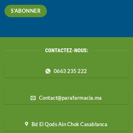
CONTACTEZ-NOUS:
0663 235 222
Contact@parafarmacia.ma
Bd El Qods Ain Chok Casablanca