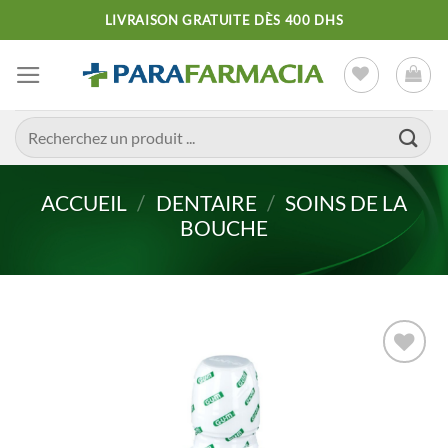
Passer
LIVRAISON GRATUITE DÈS 400 DHS
au
contenu
Recherche
pour :
ACCUEIL
/
DENTAIRE
/
SOINS DE LA
BOUCHE
Ajouter
à la liste