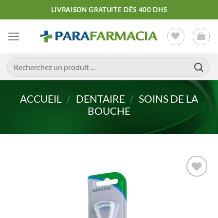
Passer
LIVRAISON GRATUITE DÈS 400 DHS
au
contenu
Recherche
pour :
ACCUEIL
/
DENTAIRE
/
SOINS DE LA
BOUCHE
Ajouter
à la liste