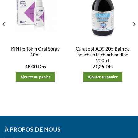
Ajouter
Ajouter
à la
à la
liste
liste
d’envies
d’envies
KIN Periokin Oral Spray
Curasept ADS 205 Bain de
40ml
bouche à la chlorhexidine
200ml
48,00
Dhs
71,25
Dhs
Ajouter au panier
Ajouter au panier
À PROPOS DE NOUS