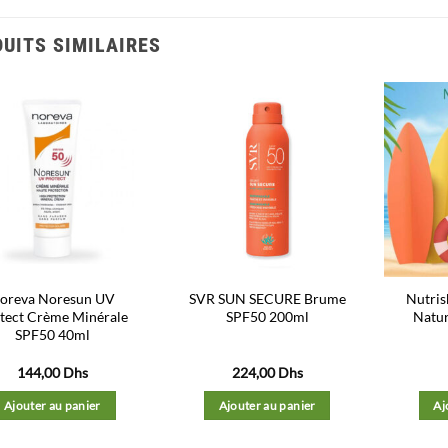
UITS SIMILAIRES
Ajouter
Ajouter
à la liste
à la liste
d’envies
d’envies
oreva Noresun UV
SVR SUN SECURE Brume
Nutris
tect Crème Minérale
SPF50 200ml
Natur
SPF50 40ml
144,00
Dhs
224,00
Dhs
Ajouter au panier
Ajouter au panier
Aj