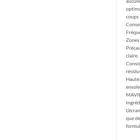
aucune
optima
coups 
Conseil
Fréque
Zones 
Précau
claire.
Consis
résidu
Haute 
ensole
MAVIDE
Ingréd
L’écra
que de
formul