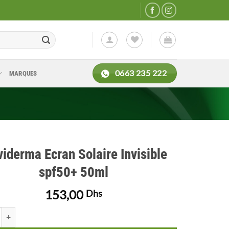
0663 235 222
MARQUES
iderma Ecran Solaire Invisible
spf50+ 50ml
153,00
Dhs
de Maviderma Ecran Solaire Invisible spf50+ 50ml