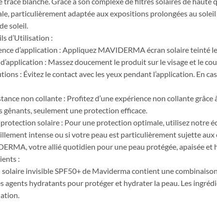
 trace blanche. Grâce à son complexe de filtres solaires de haute q
le, particulièrement adaptée aux expositions prolongées au soleil 
de soleil.
s d’Utilisation :
nce d’application : Appliquez MAVIDERMA écran solaire teinté le 
d’application : Massez doucement le produit sur le visage et le cou
tions : Évitez le contact avec les yeux pendant l’application. En c
tance non collante : Profitez d’une expérience non collante grâce à
s gênants, seulement une protection efficace.
protection solaire : Pour une protection optimale, utilisez notre é
illement intense ou si votre peau est particulièrement sujette aux 
RMA, votre allié quotidien pour une peau protégée, apaisée et hyd
ients :
n solaire invisible SPF50+ de Maviderma contient une combinaison d
s agents hydratants pour protéger et hydrater la peau. Les ingrédi
ation.