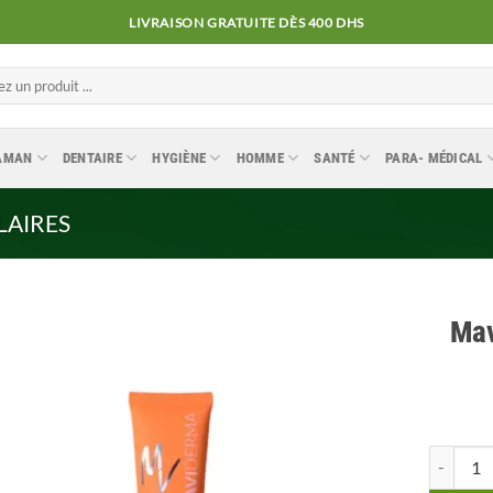
LIVRAISON GRATUITE DÈS 400 DHS
MAMAN
DENTAIRE
HYGIÈNE
HOMME
SANTÉ
PARA- MÉDICAL
LAIRES
Mav
Ajouter
à la
liste
quantité 
d’envies