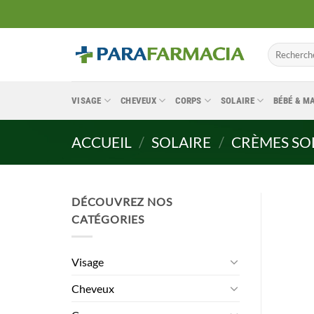
Passer
au
contenu
Recherche
pour :
VISAGE
CHEVEUX
CORPS
SOLAIRE
BÉBÉ & 
ACCUEIL
/
SOLAIRE
/
CRÈMES SO
DÉCOUVREZ NOS
CATÉGORIES
Visage
Cheveux