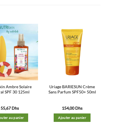
Ajouter
Ajouter
à la liste
à la liste
d’envies
d’envies
kin Ambre Solaire
Uriage BARIESUN Crème
al SPF 30 125ml
Sans Parfum SPF50+ 50ml
55,67
Dhs
154,00
Dhs
outer au panier
Ajouter au panier