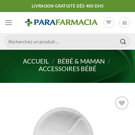
Passer
LIVRAISON GRATUITE DÈS 400 DHS
au
contenu
Recherche
pour :
ACCUEIL
/
BÉBÉ & MAMAN
/
ACCESSOIRES BÉBÉ
Ajouter
à la liste