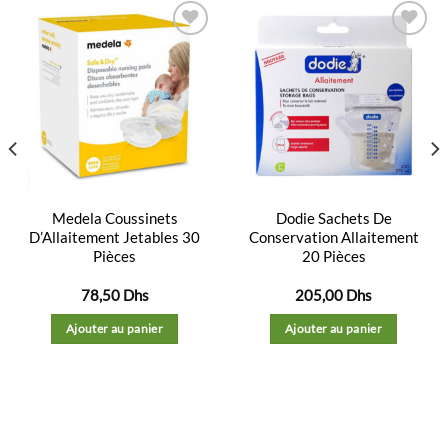
Ajouter
Ajouter
à la
à la
liste
liste
d’envies
d’envies
Medela Coussinets
Dodie Sachets De
D’Allaitement Jetables 30
Conservation Allaitement
Pièces
20 Pièces
78,50
Dhs
205,00
Dhs
Ajouter au panier
Ajouter au panier