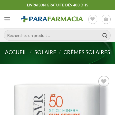
Passer
LIVRAISON GRATUITE DÈS 400 DHS
au
contenu
Recherche
pour :
ACCUEIL
/
SOLAIRE
/
CRÈMES SOLAIRES
Ajouter
à la liste
d’envies