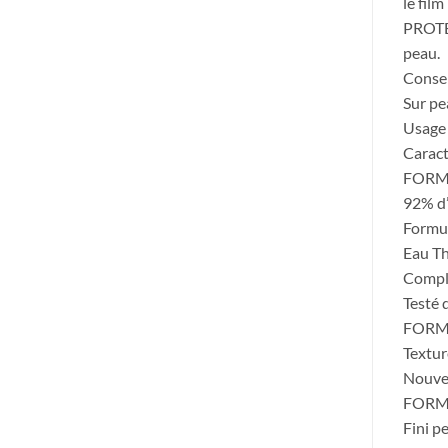
le fil
PROTEG
peau.
Consei
Sur pe
Usage 
Caract
FORM
92% d’
Formu
Eau Th
Comple
Testé
FORM
Textur
Nouve
FORMU
Fini p