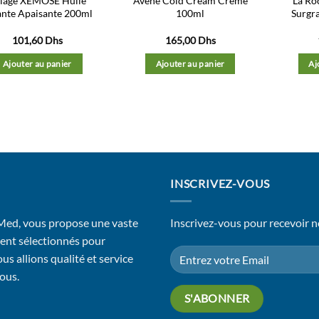
iage XÉMOSE Huile
Avène Cold Cream Crème
La Ro
ante Apaisante 200ml
100ml
Surgr
101,60
Dhs
165,00
Dhs
Ajouter au panier
Ajouter au panier
Aj
INSCRIVEZ-VOUS
 Med, vous propose une vaste
Inscrivez-vous pour recevoir n
ent sélectionnés pour
us allions qualité et service
vous.