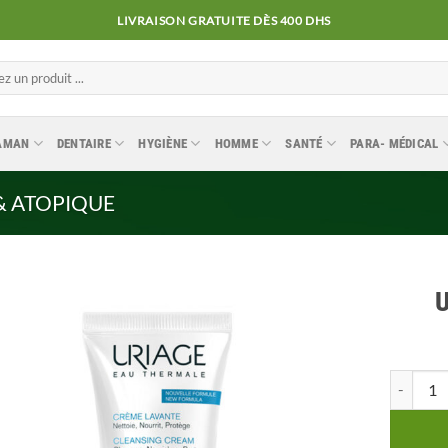
LIVRAISON GRATUITE DÈS 400 DHS
MAMAN
DENTAIRE
HYGIÈNE
HOMME
SANTÉ
PARA- MÉDICAL
& ATOPIQUE
U
Ajouter
quantité
à la
liste
d’envies