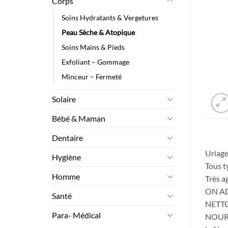
Corps
Soins Hydratants & Vergetures
Peau Sèche & Atopique
Soins Mains & Pieds
Exfoliant – Gommage
Minceur – Fermeté
Solaire
Bébé & Maman
Dentaire
Uriag
Hygiène
Tous t
Homme
Très a
ON ADO
Santé
NETTOI
Para- Médical
NOURRI