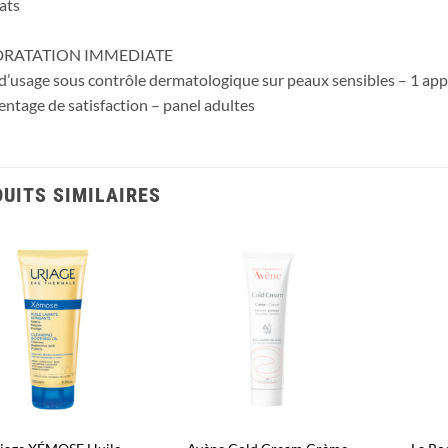
ats
DRATATION IMMEDIATE
 d’usage sous contrôle dermatologique sur peaux sensibles – 1 appl
ntage de satisfaction – panel adultes
UITS SIMILAIRES
Ajouter
Ajouter
à la liste
à la liste
d’envies
d’envies