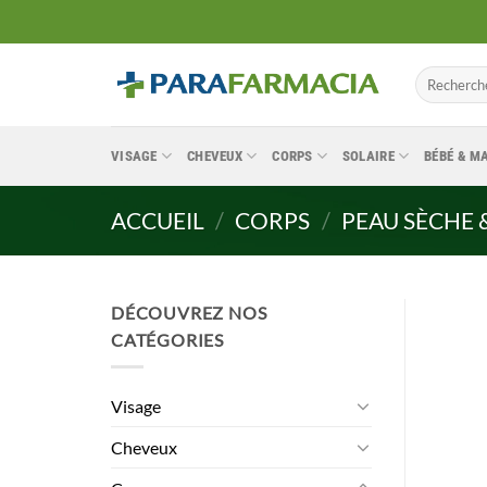
Passer
au
contenu
Recherche
pour :
VISAGE
CHEVEUX
CORPS
SOLAIRE
BÉBÉ & 
ACCUEIL
/
CORPS
/
PEAU SÈCHE 
DÉCOUVREZ NOS
CATÉGORIES
Visage
Cheveux