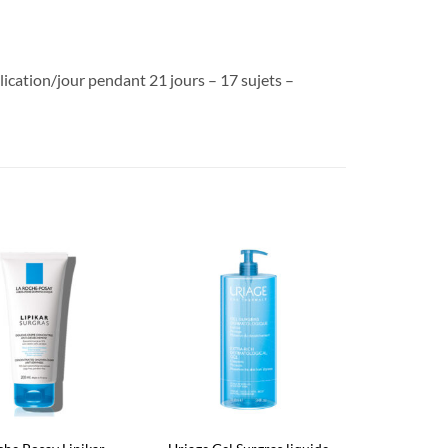
ication/jour pendant 21 jours – 17 sujets –
Ajouter
Ajouter
à la liste
à la liste
d’envies
d’envies