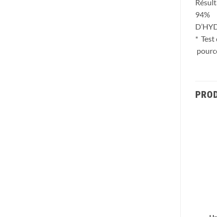
Résult
94%
D’HY
* Test
pource
PROD
Ajouter
Ajouter
à la liste
à la liste
d’envies
d’envies