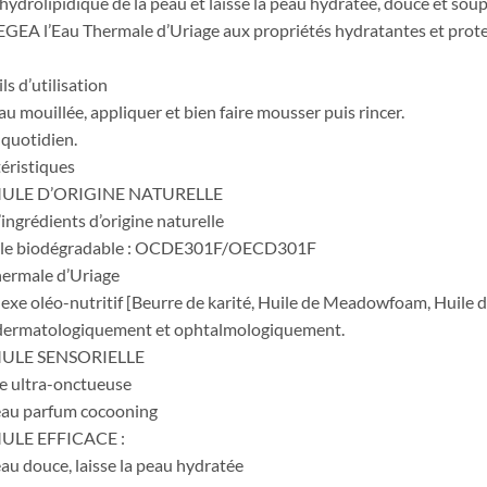
m hydrolipidique de la peau et laisse la peau hydratée, douce et soup
EA l’Eau Thermale d’Uriage aux propriétés hydratantes et protectr
ls d’utilisation
au mouillée, appliquer et bien faire mousser puis rincer.
quotidien.
éristiques
ULE D’ORIGINE NATURELLE
ingrédients d’origine naturelle
le biodégradable : OCDE301F/OECD301F
ermale d’Uriage
xe oléo-nutritif [Beurre de karité, Huile de Meadowfoam, Huile d
 dermatologiquement et ophtalmologiquement.
ULE SENSORIELLE
e ultra-onctueuse
au parfum cocooning
LE EFFICACE :
eau douce, laisse la peau hydratée