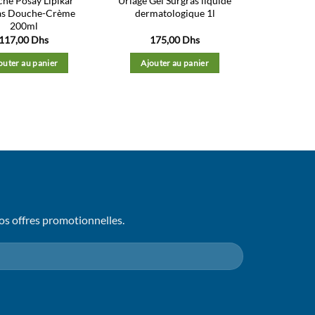
che Posay Lipikar
Uriage Gel Surgras liquide
as Douche-Crème
dermatologique 1l
200ml
117,00
Dhs
175,00
Dhs
outer au panier
Ajouter au panier
os offres promotionnelles.