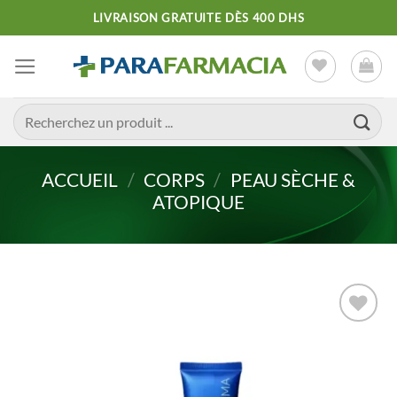
Passer
LIVRAISON GRATUITE DÈS 400 DHS
au
contenu
Recherche
pour :
ACCUEIL
/
CORPS
/
PEAU SÈCHE &
ATOPIQUE
Ajouter
à la liste