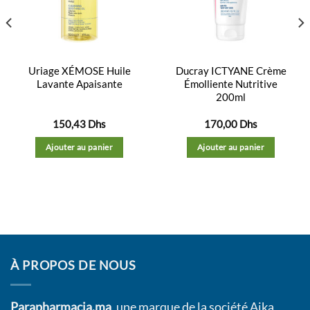
liste
liste
d’envies
d’envies
Uriage XÉMOSE Huile
Ducray ICTYANE Crème
Lavante Apaisante
Émolliente Nutritive
200ml
150,43
Dhs
170,00
Dhs
Ajouter au panier
Ajouter au panier
À PROPOS DE NOUS
Parapharmacia.ma
, une marque de la société Aika