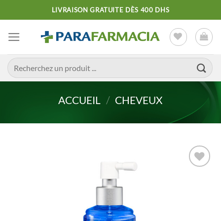
Passer
LIVRAISON GRATUITE DÈS 400 DHS
au
contenu
Recherche
pour :
ACCUEIL
/
CHEVEUX
Ajouter
à la liste
d’envies