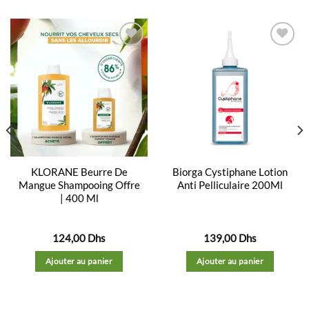
Ajouter
Ajouter
à la
à la
liste
liste
d’envies
d’envies
KLORANE Beurre De
Biorga Cystiphane Lotion
Mangue Shampooing Offre
Anti Pelliculaire 200Ml
| 400 Ml
124,00
Dhs
139,00
Dhs
Ajouter au panier
Ajouter au panier