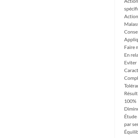
Action
spécif
Action
Malass
Consei
Appliq
Faire 
En re
Eviter
Caract
Comple
Toléra
Résult
100%
Diminu
Étude 
par se
Équili