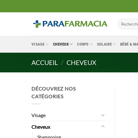
Passer
au
contenu
Recherche
pour :
VISAGE
CHEVEUX
CORPS
SOLAIRE
BÉBÉ & 
ACCUEIL
/
CHEVEUX
DÉCOUVREZ NOS
CATÉGORIES
Visage
Cheveux
Shampooing