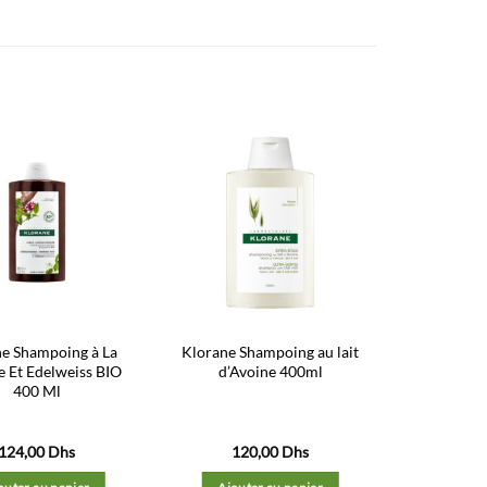
Ajouter
Ajouter
à la liste
à la liste
d’envies
d’envies
ne Shampoing à La
Klorane Shampoing au lait
e Et Edelweiss BIO
d’Avoine 400ml
400 Ml
124,00
Dhs
120,00
Dhs