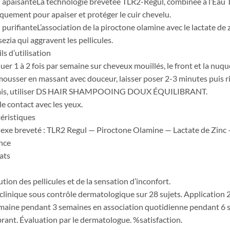
 apaisanteLa technologie brevetée TLR2-Regul, combinée à l’Eau T
iquement pour apaiser et protéger le cuir chevelu.
 purifianteL’association de la piroctone olamine avec le lactate de
ezia qui aggravent les pellicules.
ls d’utilisation
uer 1 à 2 fois par semaine sur cheveux mouillés, le front et la nuqu
mousser en massant avec douceur, laisser poser 2-3 minutes puis
lais, utiliser DS HAIR SHAMPOOING DOUX ÉQUILIBRANT.
 le contact avec les yeux.
éristiques
xe breveté : TLR2 Regul — Piroctone Olamine — Lactate de Zinc
nce
ats
tion des pellicules et de la sensation d’inconfort.
clinique sous contrôle dermatologique sur 28 sujets. Application 2
maine pendant 3 semaines en association quotidienne pendant 
brant. Évaluation par le dermatologue. %satisfaction.