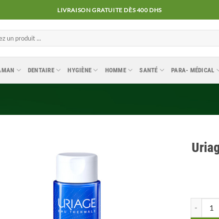
LIVRAISON GRATUITE DÈS 400 DHS
MAMAN
DENTAIRE
HYGIÈNE
HOMME
SANTÉ
PARA- MÉDICAL
Uria
Ajouter
à la
liste
quantité 
d’envies