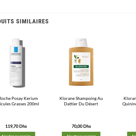
UITS SIMILAIRES
Ajouter
Ajouter
à la liste
à la liste
d’envies
d’envies
 Roche Posay Kerium
Klorane Shampoing Au
Klora
licules Grasses 200ml
Dattier Du Désert
Quinin
119,70
Dhs
70,00
Dhs