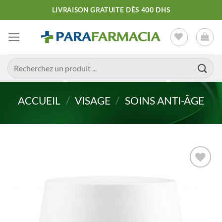
Passer
LIVRAISON GRATUITE DÈS 400 DHS
au
contenu
Recherche
pour :
ACCUEIL
/
VISAGE
/
SOINS ANTI-ÂGE
Ajouter
à la liste
d’envies